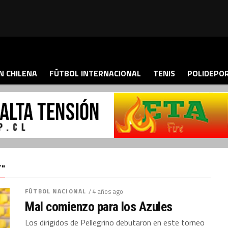
N CHILENA
FÚTBOL INTERNACIONAL
TENIS
POLIDEPO
T"
FÚTBOL NACIONAL
/ 4 años ago
Mal comienzo para los Azules
Los dirigidos de Pellegrino debutaron en este torneo