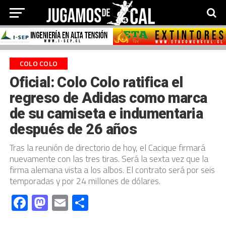
COLO COLO
Oficial: Colo Colo ratifica el
regreso de Adidas como marca
de su camiseta e indumentaria
después de 26 años
Tras la reunión de directorio de hoy, el Cacique firmará
nuevamente con las tres tiras. Será la sexta vez que la
firma alemana vista a los albos. El contrato será por seis
temporadas y por 24 millones de dólares.
Facebook
Mastodon
Email
Compartir