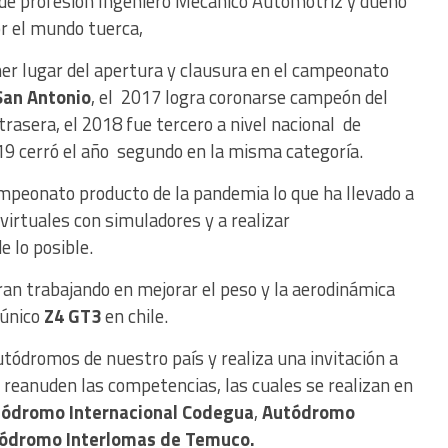
s de profesión Ingeniero Mecánico Automotriz y dueño
r el mundo tuerca,
mer lugar del apertura y clausura en el campeonato
an Antonio
, el 2017 logra coronarse campeón del
trasera, el 2018 fue tercero a nivel nacional de
19 cerró el año segundo en la misma categoría.
campeonato producto de la pandemia lo que ha llevado a
 virtuales con simuladores y a realizar
 lo posible.
ran trabajando en mejorar el peso y la aerodinámica
 único
Z4 GT3
en chile.
Autódromos de nuestro país y realiza una invitación a
 reanuden las competencias, las cuales se realizan en
ódromo Internacional Codegua
,
Autódromo
tódromo Interlomas de Temuco.