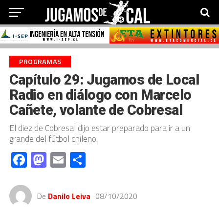
PROGRAMAS
Capítulo 29: Jugamos de Local
Radio en diálogo con Marcelo
Cañete, volante de Cobresal
El diez de Cobresal dijo estar preparado para ir a un
grande del fútbol chileno.
Facebook
Mastodon
Email
Compartir
De
Danilo Leiva
08/10/2020