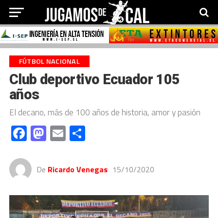
FÚTBOL NACIONAL
Club deportivo Ecuador 105
años
El decano, más de 100 años de historia, amor y pasión
Facebook
Mastodon
Email
Compartir
De
Ricardo Venegas
15/10/2020