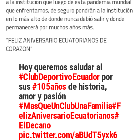
a la institución que luego de esta pandemia mundial
que enfrentamos, de seguro pondrán a la institución
en lo más alto de donde nunca debió salir y donde
permanecerá por muchos años más.
“FELIZ ANIVERSARIO ECUATORIANOS DE
CORAZON”
Hoy queremos saludar al
#ClubDeportivoEcuador
por
sus
#105años
de historia,
amor y pasión
#MasQueUnClubUnaFamilia
#F
elizAniversarioEcuatorianos
#
ElDecano
pic.twitter.com/aBUdT5yxk6