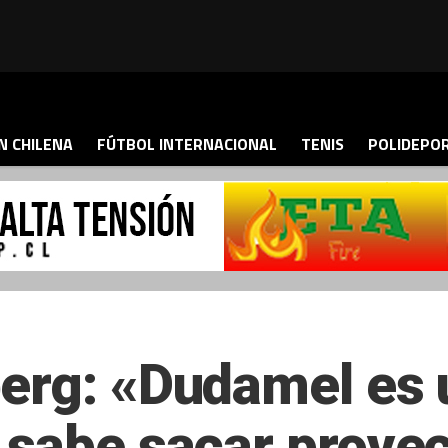
N CHILENA
FÚTBOL INTERNACIONAL
TENIS
POLIDEPO
erg: «Dudamel es 
 sabe sacar provec