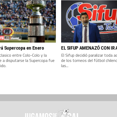
rá Supercopa en Enero
EL SIFUP AMENAZÓ CON IR 
clasico entre Colo-Colo y la
El Sifup decidió paralizar toda a
e a disputarse la Supercopa fue
de los torneos del fútbol chilen
ido.
las...