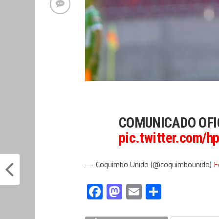
COMUNICADO OFI
pic.twitter.com/
— Coquimbo Unido (@coquimbounido)
F
Facebook
Mastodon
Email
Compart