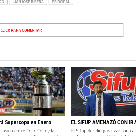
DO
JUAN JOSÉ RIBERA
PRINCIPAL
CLICK PARA COMENTAR
rá Supercopa en Enero
EL SIFUP AMENAZÓ CON IR 
clasico entre Colo-Colo y la
El Sifup decidió paralizar toda a