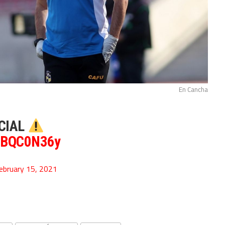
En Cancha
CIAL
hpBQC0N36y
ebruary 15, 2021
ir