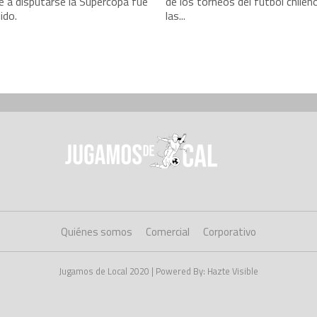
e a disputarse la Supercopa fue
de los torneos del fútbol chilen
ido.
las...
Quiénes somos
Comercial
Corporativo
Jugamos de Local 2020 | Powered By: Hazte Visible