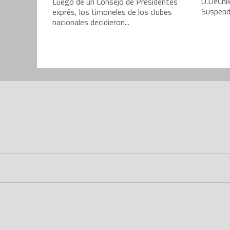
U.DeChil
Luego de un Consejo de Presidentes
Suspend
exprés, los timoneles de los clubes
nacionales decidieron...