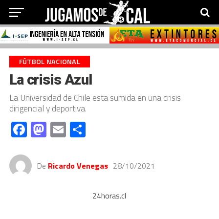
FÚTBOL NACIONAL
La crisis Azul
La Universidad de Chile esta sumida en una crisis
dirigencial y deportiva.
Facebook
Mastodon
Email
Compartir
De
Ricardo Venegas
28/10/2021
24horas.cl