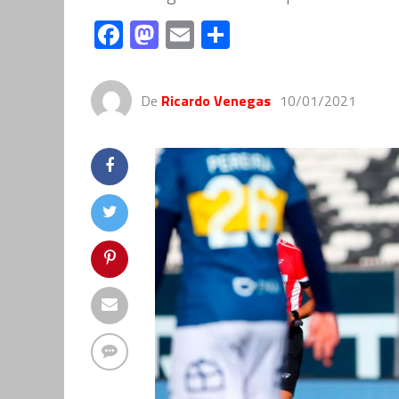
Facebook
Mastodon
Email
Compartir
De
Ricardo Venegas
10/01/2021