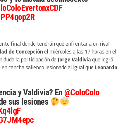
loColoEvertonxCDF
s1PP4qop2R
ente final donde tendrán que enfrentar a un rival
dad de Concepción
el miércoles a las 17 horas en el
n duda la participación de
Jorge Valdivia
que logró
en cancha saliendo lesionado al igual que
Leonardo
encia y Valdivia? En
@ColoColo
 de sus lesiones
Kq4lgF
j5G7JM4epc