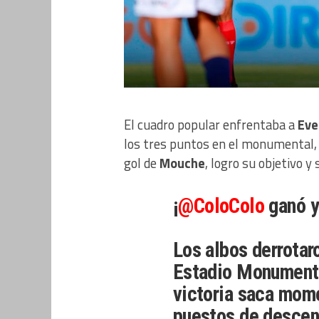
El cuadro popular enfrentaba a
Eve
los tres puntos en el monumental, pa
gol de
Mouche
, logro su objetivo y
¡
@ColoColo
ganó y
Los albos derrotar
Estadio Monumenta
victoria saca mom
puestos de descen