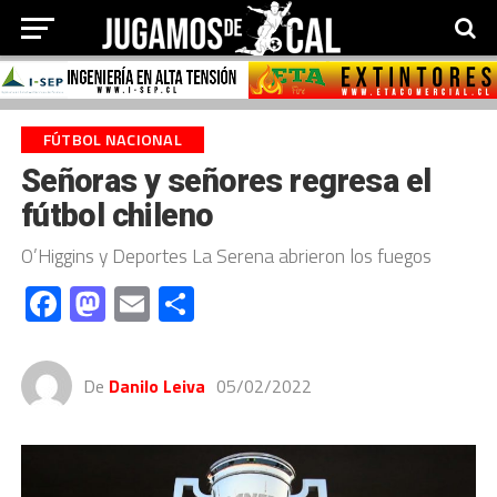
FÚTBOL NACIONAL
Señoras y señores regresa el
fútbol chileno
O’Higgins y Deportes La Serena abrieron los fuegos
Facebook
Mastodon
Email
Compartir
De
Danilo Leiva
05/02/2022