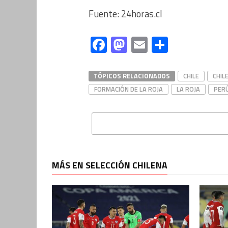
Fuente: 24horas.cl
Facebook
Mastodon
Email
Compart
TÓPICOS RELACIONADOS
CHILE
CHIL
FORMACIÓN DE LA ROJA
LA ROJA
PER
MÁS EN SELECCIÓN CHILENA