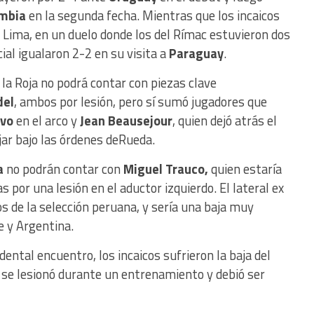
mbia
en la segunda fecha. Mientras que los incaicos
 Lima, en un duelo donde los del Rímac estuvieron dos
cial igualaron 2-2 en su visita a
Paraguay
.
la Roja no podrá contar con piezas clave
del
, ambos por lesión, pero sí sumó jugadores que
avo
en el arco y
Jean Beausejour
, quien dejó atrás el
ajar bajo las órdenes deRueda.
a
no podrán contar con
Miguel Trauco,
quien estaría
 por una lesión en el aductor izquierdo. El lateral ex
s de la selección peruana, y sería una baja muy
e y Argentina.
ental encuentro, los incaicos sufrieron la baja del
n se lesionó durante un entrenamiento y debió ser