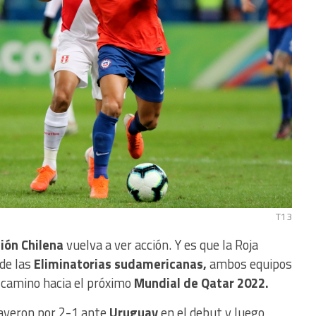
T13
ión Chilena
vuelva a ver acción. Y es que la Roja
 de las
Eliminatorias sudamericanas,
ambos equipos
l camino hacia el próximo
Mundial de Qatar 2022.
ayeron por 2-1 ante
Uruguay
en el debut y luego