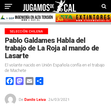
SELECCIÓN CHILENA
Pablo Galdames Habla del
trabajo de La Roja al mando de
Lasarte
El volante nacido en Unión Española confía en el trabajo
de Machete
Facebook
Mastodon
Email
Compartir
De
Danilo Leiva
24/03/2021